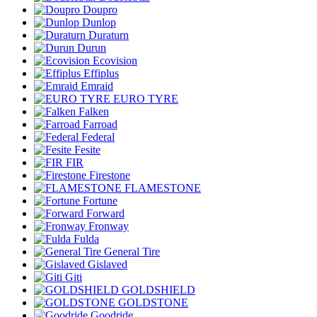
Doupro
Dunlop
Duraturn
Durun
Ecovision
Effiplus
Emraid
EURO TYRE
Falken
Farroad
Federal
Fesite
FIR
Firestone
FLAMESTONE
Fortune
Forward
Fronway
Fulda
General Tire
Gislaved
Giti
GOLDSHIELD
GOLDSTONE
Goodride