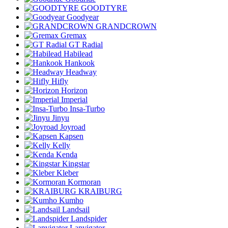
GOODTYRE
Goodyear
GRANDCROWN
Gremax
GT Radial
Habilead
Hankook
Headway
Hifly
Horizon
Imperial
Insa-Turbo
Jinyu
Joyroad
Kapsen
Kelly
Kenda
Kingstar
Kleber
Kormoran
KRAIBURG
Kumho
Landsail
Landspider
Lanvigator