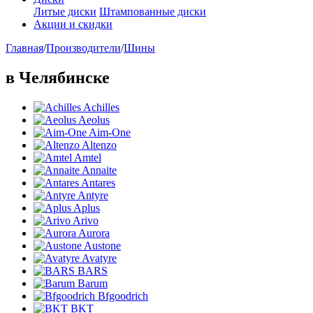
Литые диски
Штампованные диски
Акции и скидки
Главная
/
Производители
/
Шины
в Челябинске
Achilles
Aeolus
Aim-One
Altenzo
Amtel
Annaite
Antares
Antyre
Aplus
Arivo
Aurora
Austone
Avatyre
BARS
Barum
Bfgoodrich
BKT