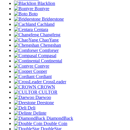
Blacklion
Bontyre
Boto
Bridgestone
Cachland
Centara
Changfeng
ChaoYang
Chengshan
Comforser
Compasal
Continental
Contyre
Cooper
Cordiant
CrossLeader
CROWN
CULTOR
Daewoo
Deestone
Deli
Delinte
DiamondBack
Double Coin
DoubleStar