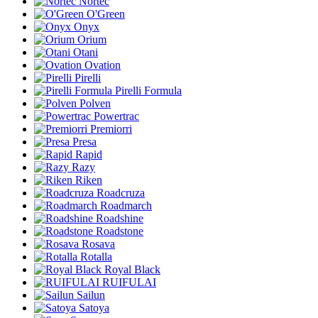
Nortec
O'Green
Onyx
Orium
Otani
Ovation
Pirelli
Pirelli Formula
Polven
Powertrac
Premiorri
Presa
Rapid
Razy
Riken
Roadcruza
Roadmarch
Roadshine
Roadstone
Rosava
Rotalla
Royal Black
RUIFULAI
Sailun
Satoya