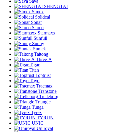
Sava
SHENGTAI
Simex
Solideal
Sonar
Starco
Starmaxx
Sunfull
Sunny
Suntek
Taitong
Three-A
Tigar
Titan
Toptrust
Toyo
Tracmax
Transtone
Trelleborg
Triangle
Tunga
Tyrex
TYRUN
UNIC
Uniroyal