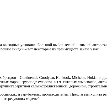
 выгодных условиях. Большой выбор летней и зимней авторези
орошие скидки – вот некоторые из преимуществ заказа у нас.
ендов – Continental, Goodyear, Hankook, Michelin, Nokian и др
ых марок, грузоподъемности, в т.ч. тяжелых самосвалов, авток
 крупногабаритной сельскохозяйственной, дорожной, строительн
российских и зарубежных производителей. Предлагаем купить р
е интересующих моделей.