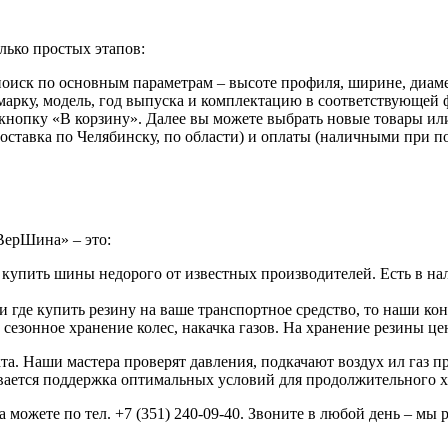
лько простых этапов:
иск по основным параметрам – высоте профиля, ширине, диаме
арку, модель, год выпуска и комплектацию в соответствующей ф
 кнопку «В корзину». Далее вы можете выбрать новые товары ил
доставка по Челябинску, по области) и оплаты (наличными при 
ВерШина» – это:
 купить шины недорого от известных производителей. Есть в на
 где купить резину на ваше транспортное средство, то наши ко
езонное хранение колес, накачка газов. На хранение резины ц
а. Наши мастера проверят давления, подкачают воздух ил газ 
ивается поддержка оптимальных условий для продолжительного х
можете по тел. +7 (351) 240-09-40. Звоните в любой день – мы 