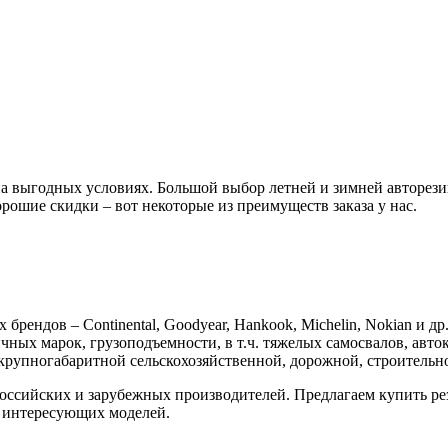
 выгодных условиях. Большой выбор летней и зимней авторези
орошие скидки – вот некоторые из преимуществ заказа у нас.
ендов – Continental, Goodyear, Hankook, Michelin, Nokian и др
ых марок, грузоподъемности, в т.ч. тяжелых самосвалов, авток
 крупногабаритной сельскохозяйственной, дорожной, строительн
российских и зарубежных производителей. Предлагаем купить р
е интересующих моделей.