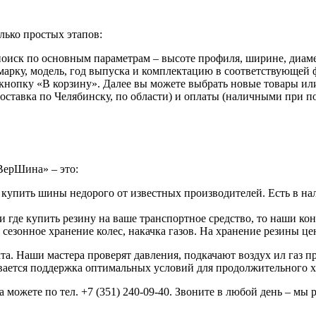
лько простых этапов:
иск по основным параметрам – высоте профиля, ширине, диаме
арку, модель, год выпуска и комплектацию в соответствующей ф
 кнопку «В корзину». Далее вы можете выбрать новые товары ил
доставка по Челябинску, по области) и оплаты (наличными при 
ВерШина» – это:
 купить шины недорого от известных производителей. Есть в на
 где купить резину на ваше транспортное средство, то наши ко
езонное хранение колес, накачка газов. На хранение резины ц
а. Наши мастера проверят давления, подкачают воздух ил газ 
ивается поддержка оптимальных условий для продолжительного х
можете по тел. +7 (351) 240-09-40. Звоните в любой день – мы 