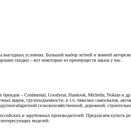
 выгодных условиях. Большой выбор летней и зимней авторези
орошие скидки – вот некоторые из преимуществ заказа у нас.
ендов – Continental, Goodyear, Hankook, Michelin, Nokian и др
ых марок, грузоподъемности, в т.ч. тяжелых самосвалов, авток
 крупногабаритной сельскохозяйственной, дорожной, строительн
российских и зарубежных производителей. Предлагаем купить р
е интересующих моделей.