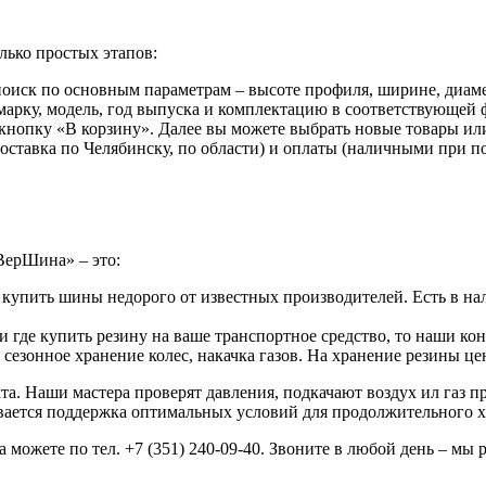
лько простых этапов:
иск по основным параметрам – высоте профиля, ширине, диаме
арку, модель, год выпуска и комплектацию в соответствующей ф
 кнопку «В корзину». Далее вы можете выбрать новые товары ил
доставка по Челябинску, по области) и оплаты (наличными при 
ВерШина» – это:
 купить шины недорого от известных производителей. Есть в на
 где купить резину на ваше транспортное средство, то наши ко
езонное хранение колес, накачка газов. На хранение резины ц
а. Наши мастера проверят давления, подкачают воздух ил газ 
ивается поддержка оптимальных условий для продолжительного х
можете по тел. +7 (351) 240-09-40. Звоните в любой день – мы 