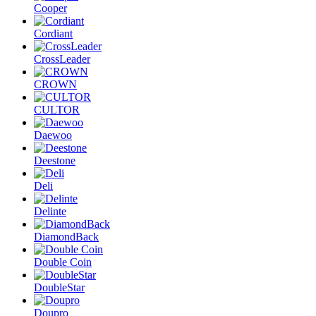
Cooper
Cordiant
CrossLeader
CROWN
CULTOR
Daewoo
Deestone
Deli
Delinte
DiamondBack
Double Coin
DoubleStar
Doupro