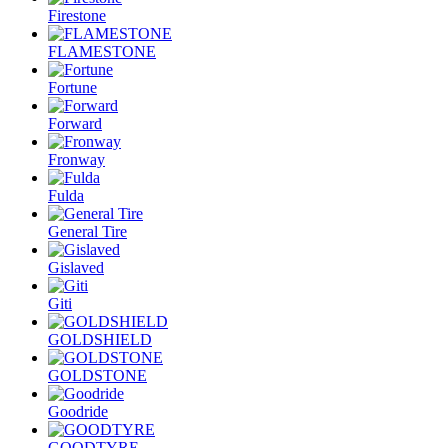
Firestone
FLAMESTONE
Fortune
Forward
Fronway
Fulda
General Tire
Gislaved
Giti
GOLDSHIELD
GOLDSTONE
Goodride
GOODTYRE