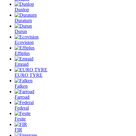
Dunlop
Duraturn
Durun
Ecovision
Effiplus
Emraid
EURO TYRE
Falken
Farroad
Federal
Fesite
FIR