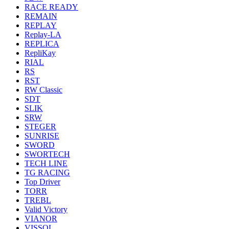
RACE READY
REMAIN
REPLAY
Replay-LA
REPLICA
RepliKay
RIAL
RS
RST
RW Classic
SDT
SLIK
SRW
STEGER
SUNRISE
SWORD
SWORTECH
TECH LINE
TG RACING
Top Driver
TORR
TREBL
Valid Victory
VIANOR
VISSOL