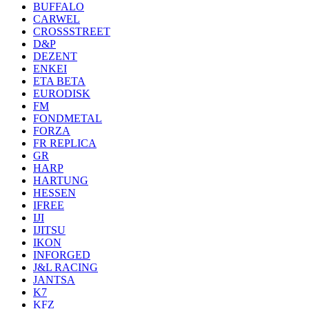
BUFFALO
CARWEL
CROSSSTREET
D&P
DEZENT
ENKEI
ETA BETA
EURODISK
FM
FONDMETAL
FORZA
FR REPLICA
GR
HARP
HARTUNG
HESSEN
IFREE
IJI
IJITSU
IKON
INFORGED
J&L RACING
JANTSA
K7
KFZ