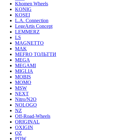
Khomen Wheels
KONIG
KOSEI
L.A. Connection
LegeArtis Concept
LEMMERZ
LS
MAGNETTO
MAK
MEFRO ТОЛЬТТИ
MEGA
MEGAMI
MIGLIA
MOBIS
MOMO
MSW
NEXT
Nitro/N2O
NOLOGO
NZ
Off-Road-Wheels
ORIGINAL
OXIGIN
OZ
PDW