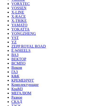
VORXTEC
VOSSEN
X-LINE
X-RACE
X-TRIKE
YAMATO
YOKATTA
YONGZHENG
YST
YZ
ZEPP ROYAL ROAD
Ё-WHEELS
ВАЗ
ВЕКТОР
ВСМПО
Виком
ГАЗ
К&К
КРЕМЕНЧУГ
Комплектующие
КраМЗ
МЕГАЛЮМ
Разное
СКАД
ТЗСК