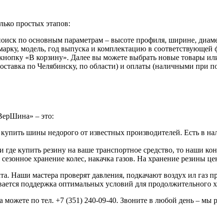
лько простых этапов:
иск по основным параметрам – высоте профиля, ширине, диаме
арку, модель, год выпуска и комплектацию в соответствующей ф
 кнопку «В корзину». Далее вы можете выбрать новые товары ил
доставка по Челябинску, по области) и оплаты (наличными при 
ВерШина» – это:
 купить шины недорого от известных производителей. Есть в на
 где купить резину на ваше транспортное средство, то наши ко
езонное хранение колес, накачка газов. На хранение резины ц
а. Наши мастера проверят давления, подкачают воздух ил газ 
ивается поддержка оптимальных условий для продолжительного х
можете по тел. +7 (351) 240-09-40. Звоните в любой день – мы 