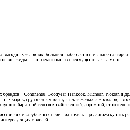
 выгодных условиях. Большой выбор летней и зимней авторези
орошие скидки – вот некоторые из преимуществ заказа у нас.
ендов – Continental, Goodyear, Hankook, Michelin, Nokian и др
ых марок, грузоподъемности, в т.ч. тяжелых самосвалов, авток
 крупногабаритной сельскохозяйственной, дорожной, строительн
российских и зарубежных производителей. Предлагаем купить р
е интересующих моделей.